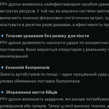
FPV-дрони виявились найефективнішим засобом ураж
витратах ресурсів. У той час як класичні системи залп
вимагають значних фінансових і логістичних затрат, 
коштувати в десятки разів дешевше, а ефективність пр
Точкове ураження без ризику для піхоти
FPV-дрони дозволяють наносити удари по конкретних об
противника. Вони керуються оператором у реальному ч
мінімізований.
Економія боєприпасів
Замість артобстрілів по площі – один прицільний удар
умовах обмежених поставок боєприпасів.
Збереження життя бійців
FPV-дрони виконують завдання, які раніше потребувал
розвідників або саперів. Тепер ці місії виконує техніка, 