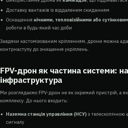
Використання дрона як
камікадзе
, що підривається
Доставку вантажів із віддаленим скиданням
Оснащення
нічними, тепловізійними або сутінков
роботи в будь-який час доби
Завдяки кастомізованим кріпленням, дрони можна адапт
контрнаступу до знищення укріплень.
FPV-дрон як частина системи: на
інфраструктура
Ми розглядаємо FPV-дрон не як окремий пристрій, а я
комплексу. До нього входить:
Наземна станція управління (НСУ)
з телескопічною щ
сигналу