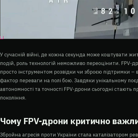
У сучасній війні, де кожна секунда може коштувати жит
подій, роль технологій неможливо переоцінити. FPV-дро
просто інструментом розвідки чи зброєю підтримки –
фактор переваги на полі бою. Завдяки унікальному по
автономності та точності FPV-дрони сьогодні стають 
покоління.
Чому FPV-дрони критично важли
Збройна агресія проти України стала каталізатором рево