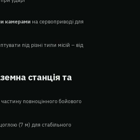
 при ударі
ими камерами
на сервоприводі для
увати під різні типи місій – від
земна станція та
к частину повноцінного бойового
оглою (7 м) для стабільного