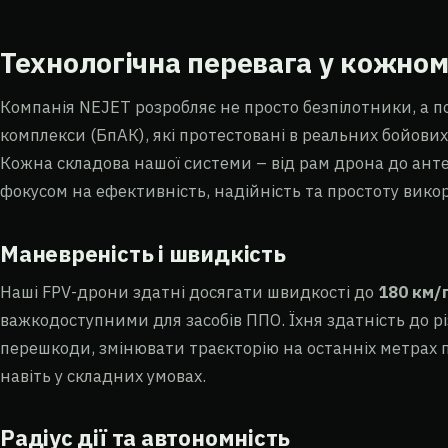
Технологічна перевага у кожном
Компанія NEJET розробляє не просто безпілотники, а по
комплекси (БпАК), які протестовані в реальних бойових
Кожна складова нашої системи – від рам дрона до антен
фокусом на ефективність, надійність та простоту вико
Маневреність і швидкість
Наші FPV-дрони здатні досягати швидкості до
180 км/
важкодоступними для засобів ППО. Їхня здатність до р
перешкоди, змінювати траєкторію на останніх метрах п
навіть у складних умовах.
Радіус дії та автономність