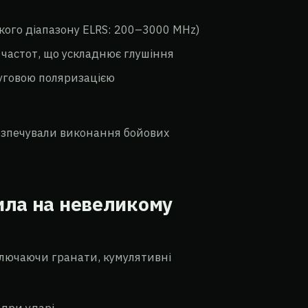
ого діапазону ELRS: 200–3000 MHz)
частот, що ускладнює глушіння
уговою поляризацією
безпечували виконання бойових
ила на невеликому
ключаючи гранати, кумулятивні