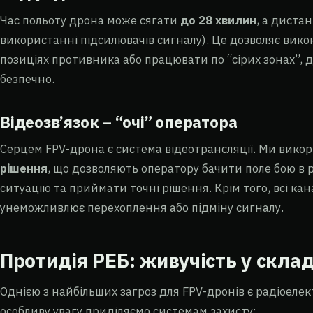
Час польоту дрона може сягати
до 28 хвилин
, а диста
використанні підсилювачів сигналу). Це дозволяє вико
позиціях противника або працювати по “сірих зонах”, д
безпечно.
Відеозв’язок – “очі” оператора
Серцем FPV-дрона є система відеотрансляції. Ми вико
рішення
, що дозволяють оператору бачити поле бою в р
ситуацію та приймати точні рішення. Крім того, всі к
унеможливлює перехоплення або підміну сигналу.
Протидія РЕБ: живучість у скла
Однією з найбільших загроз для FPV-дронів є радіоеле
особливу увагу приділяємо системам захисту: