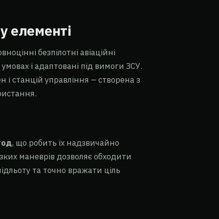
у елементі
вноцінні безпілотні авіаційні
 умовах і адаптовані під вимоги ЗСУ.
 і станцій управління – створена з
ристання.
год
, що робить їх надзвичайно
ізких маневрів дозволяє обходити
ідльоту та точно вражати ціль