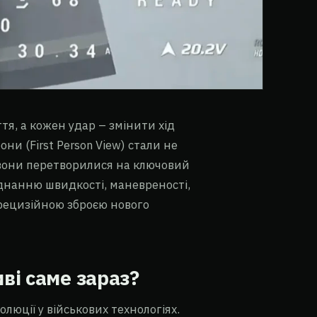
тя, а кожен удар – змінити хід
ни (First Person View) стали не
 вони перетворилися на ключовий
єднанню швидкості, маневреності,
прецизійною зброєю нового
ві саме зараз?
люції у військових технологіях.