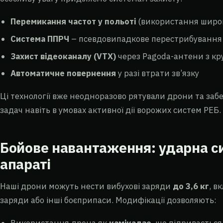
Перемикання частот у польоті
(використання широк
Система ППРЧ
– псевдовипадкове перестрибування 
Захист відеоканалу (VTX)
через Pagoda-антени з кр
Автоматичне повернення
у разі втрати зв’язку
Ці технології вже неодноразово рятували дрони та за
задач навіть в умовах активної дії ворожих систем РЕБ.
Бойове навантаження: ударна с
апараті
Наші дрони можуть нести вибухові заряди
до 3,6 кг
, в
заряди або інші боєприпаси. Модифікації дозволяють: