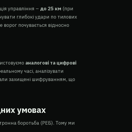
нція управління –
до 25 км
(при
нувати глибокі удари по тилових
е ворог почувається відносно
ристовуємо
аналогові та цифрові
еальному часі, аналізувати
анали захищені шифруванням, що
дних умовах
ктронна боротьба (РЕБ). Тому ми