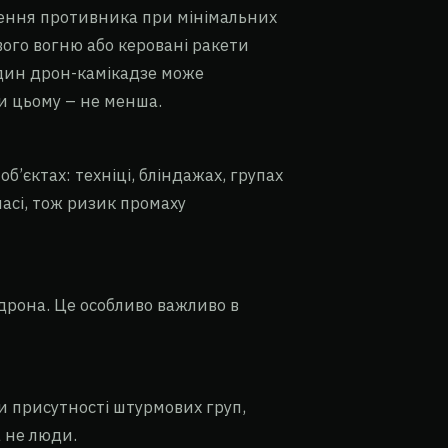
ення противника при мінімальних
ового вогню або керовані ракети
один дрон-камікадзе може
и цьому – не менша.
’єктах: техніці, бліндажах, групах
асі, тож ризик промаху
 дрона. Це особливо важливо в
и присутності штурмових груп,
а не люди.